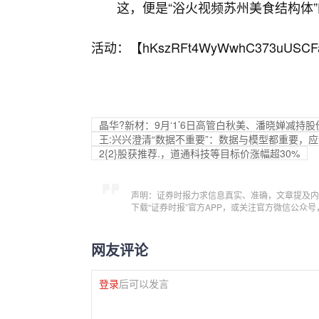
这，便是“浴火视频苏州美食结构体
活动：【
hKszRFt4WyWwhC373uUSCF
晶华?新材：9月‘1’6日高管白秋美、潘晓婵减持股份
王:兴兴澄清“数据不重要”：数据与模型都重要，
2{2}股获推荐.，道通科技等目标价涨幅超30%
声明：证券时报力求信息真实、准确，文章提及内
下载“证券时报”官方APP，或关注官方微信公众
网友评论
登录
后可以发言