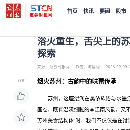
首页
快讯
要闻
股市
您当前的位置：
证券时报
>
公司
>
正文
浴火重生，舌尖上的苏
探索
来源：证券时报网
作者：陈信聪
2026-02-09 
烟火苏州：古韵中的味蕾传承
点赞
苏州，这座浸润在吴侬软语与水墨
画卷，既有温婉细腻的🔥江南风韵，又
苏州美食结构体”时，我们不仅仅是在讨