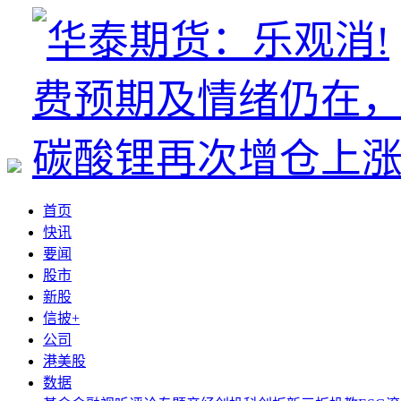
首页
快讯
要闻
股市
新股
信披+
公司
港美股
数据