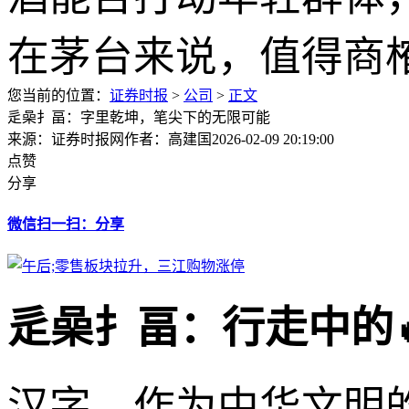
您当前的位置：
证券时报
>
公司
>
正文
辵喿扌畐：字里乾坤，笔尖下的无限可能
来源：证券时报网
作者：高建国
2026-02-09 20:19:00
点赞
分享
微信扫一扫：分享
辵喿扌畐：行走中的
汉字，作为中华文明