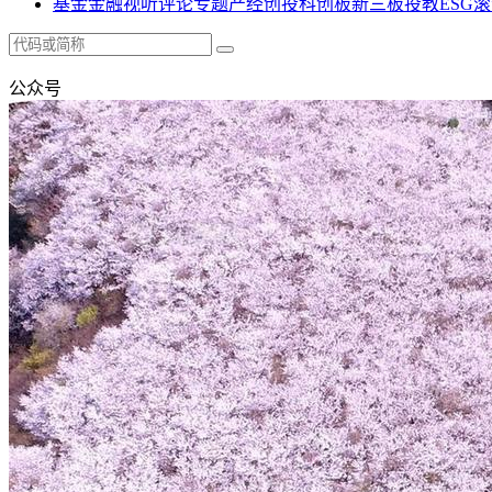
基金
金融
视听
评论
专题
产经
创投
科创板
新三板
投教
ESG
滚
公众号